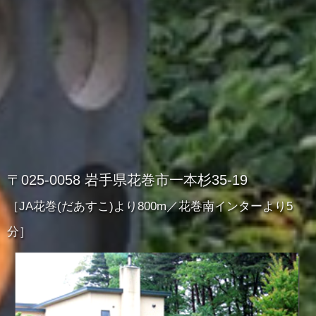
〒025-0058 岩手県花巻市一本杉35-19
［JA花巻(だあすこ)より800m／花巻南インターより5
分］