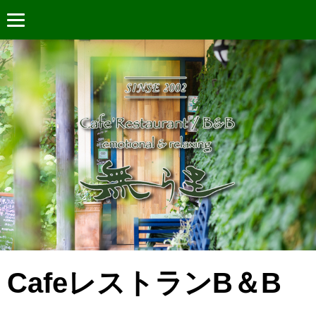
CafeレストランB＆B