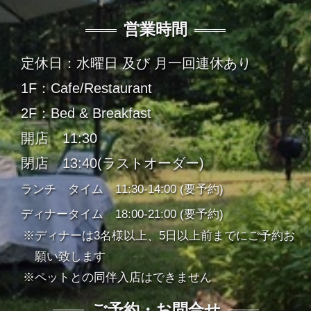
営業時間
定休日：水曜日 及び 月一回連休あり
1F：Cafe/Restaurant
2F：Bed & Breakfast
開店 11:30
閉店 13:40(ラストオーダー)
ランチ タイム 11:30-14:00 (要予約)
ディナータイム 18:00-21:00 (要予約)
ディナーは3名様以上、5日以上前までにご予約お
願い致します
ペットとの同伴入店はできません
ご予約・お問合せ